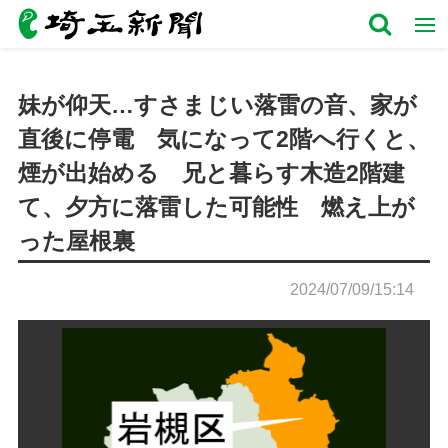
妹が仰天…すさまじい落雷の音、家が
直後に停電 気になって2階へ行くと、
煙が出始める 兄と暮らす木造2階建
て、夕方に落雷した可能性 燃え上が
った屋根裏
2024/07/09/15:14