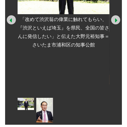
「改めて渋沢翁の偉業に触れてもらい、
Prev
Ne
『渋沢といえば埼玉』を県民、全国の皆さ
んに発信したい」と伝えた大野元裕知事＝
さいたま市浦和区の知事公館
裕知事
渋沢