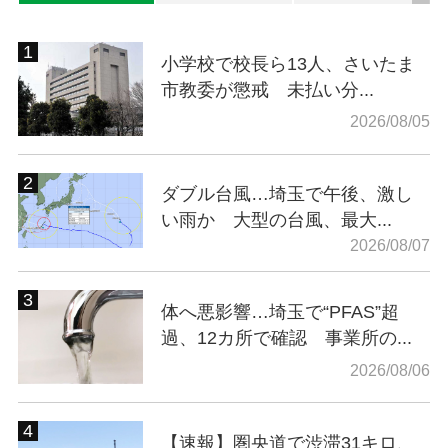
小学校で校長ら13人、さいたま
市教委が懲戒 未払い分...
2026/08/05
ダブル台風…埼玉で午後、激し
い雨か 大型の台風、最大...
2026/08/07
体へ悪影響…埼玉で“PFAS”超
過、12カ所で確認 事業所の...
2026/08/06
【速報】圏央道で渋滞31キロ、