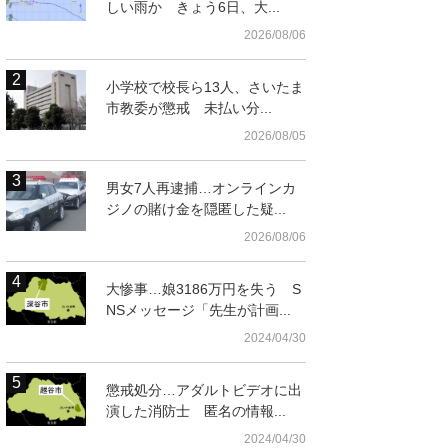
しい雨か きょう6日、大...
2026/08/06
小学校で校長ら13人、さいたま
市教委が懲戒 未払い分...
2026/08/05
男女7人再逮捕…オンラインカ
ジノの賭け金を隠匿した疑...
2026/08/06
大惨事…娘3186万円を失う S
NSメッセージ「先生が計画...
2024/04/30
懲戒処分…アダルトビデオに出
演した消防士 匿名の情報...
2024/04/30