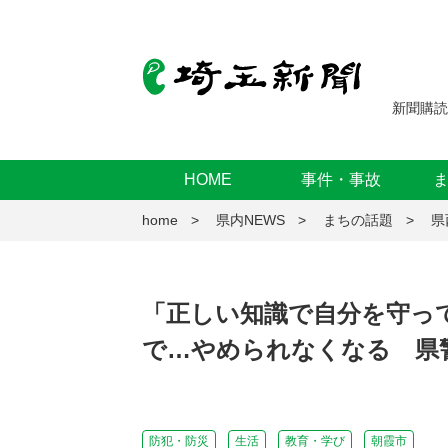
新聞購読
HOME
事件・事故
home
県内NEWS
まちの話題
県
「正しい知識で自分を守っ
で…やめられなくなる 県
防犯・防災
生活
教育・学び
朝霞市