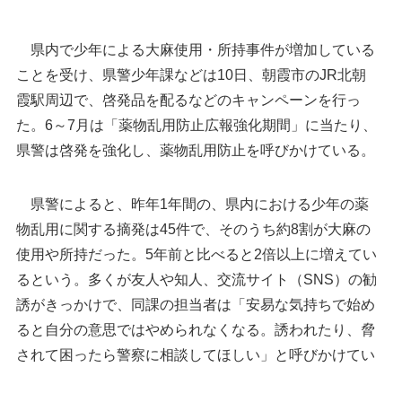
県内で少年による大麻使用・所持事件が増加している
ことを受け、県警少年課などは10日、朝霞市のJR北朝
霞駅周辺で、啓発品を配るなどのキャンペーンを行っ
た。6～7月は「薬物乱用防止広報強化期間」に当たり、
県警は啓発を強化し、薬物乱用防止を呼びかけている。
県警によると、昨年1年間の、県内における少年の薬
物乱用に関する摘発は45件で、そのうち約8割が大麻の
啓発品を配り、通行人に薬物乱用防止を呼びかけ
使用や所持だった。5年前と比べると2倍以上に増えてい
る大学生ボランティアら＝10日午後、朝霞市のJR
るという。多くが友人や知人、交流サイト（SNS）の勧
北朝霞駅周辺
誘がきっかけで、同課の担当者は「安易な気持ちで始め
ると自分の意思ではやめられなくなる。誘われたり、脅
されて困ったら警察に相談してほしい」と呼びかけてい