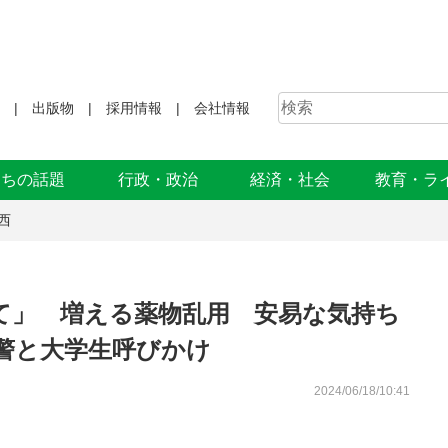
出版物
採用情報
会社情報
まちの話題
行政・政治
経済・社会
教育・ラ
西
て」 増える薬物乱用 安易な気持ち
警と大学生呼びかけ
2024/06/18/10:41