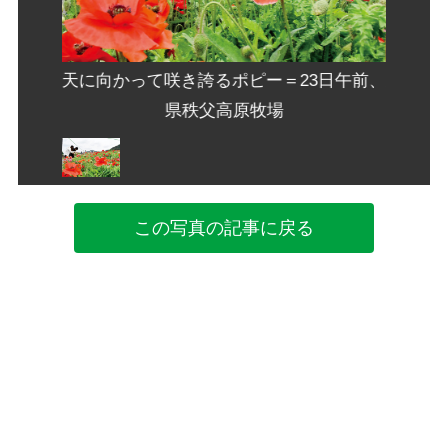
日午前、
天に向かって咲き誇るポピー＝23日午前、
天に向
県秩父高原牧場
この写真の記事に戻る