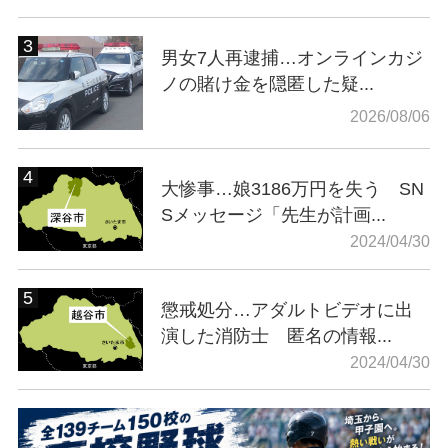
男女7人再逮捕…オンラインカジ
ノの賭け金を隠匿した疑...
2026/08/06
大惨事…娘3186万円を失う SN
Sメッセージ「先生が計画...
2024/04/30
懲戒処分…アダルトビデオに出
演した消防士 匿名の情報...
2024/04/30