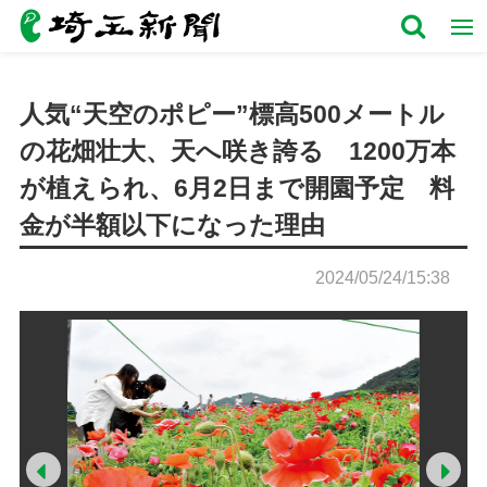
人気“天空のポピー”標高500メートル
の花畑壮大、天へ咲き誇る 1200万本
が植えられ、6月2日まで開園予定 料
金が半額以下になった理由
2024/05/24/15:38
Prev
Ne