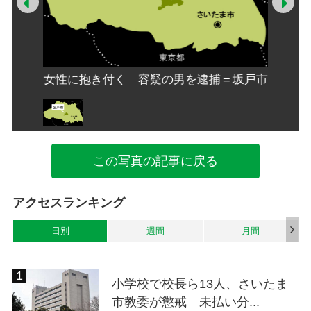
Prev
Ne
＝坂戸市
女性に抱き付く 容疑の男を逮捕＝坂戸市
女性に
この写真の記事に戻る
アクセスランキング
日別
週間
月間
小学校で校長ら13人、さいたま
市教委が懲戒 未払い分...