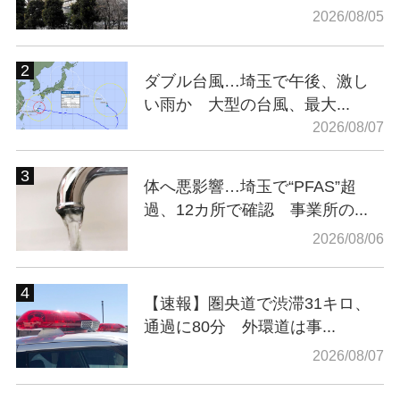
2026/08/05
ダブル台風…埼玉で午後、激し
い雨か 大型の台風、最大...
2026/08/07
体へ悪影響…埼玉で“PFAS”超
過、12カ所で確認 事業所の...
2026/08/06
【速報】圏央道で渋滞31キロ、
通過に80分 外環道は事...
2026/08/07