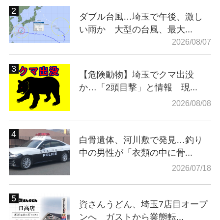
ダブル台風…埼玉で午後、激し
い雨か 大型の台風、最大...
2026/08/07
【危険動物】埼玉でクマ出没
か…「2頭目撃」と情報 現...
2026/08/08
白骨遺体、河川敷で発見…釣り
中の男性が「衣類の中に骨...
2026/07/18
資さんうどん、埼玉7店目オープ
ンへ ガストから業態転...