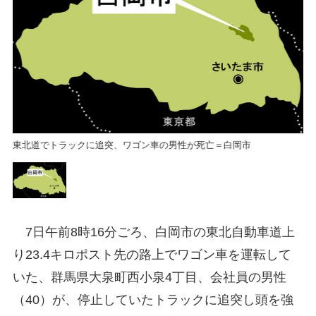
東北道でトラックに追突、ワゴン車の男性が死亡＝白岡市
東
7日午前8時16分ごろ、白岡市の東北自動車道上
り23.4キロポスト先の路上でワゴン車を運転して
いた、群馬県大泉町西小泉4丁目、会社員の男性
（40）が、停止していたトラックに追突し頭を強