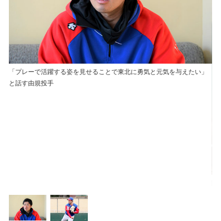
「プレーで活躍する姿を見せることで東北に勇気と元気を与えたい」
と話す由規投手
開