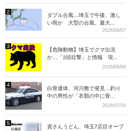
ダブル台風…埼玉で午後、激し
い雨か 大型の台風、最大...
2026/08/07
【危険動物】埼玉でクマ出没
か…「2頭目撃」と情報 現...
2026/08/08
白骨遺体、河川敷で発見…釣り
中の男性が「衣類の中に骨...
2026/07/18
資さんうどん、埼玉7店目オープ