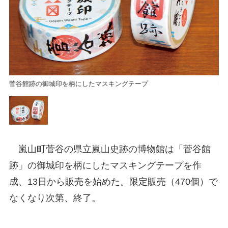
菅谷館跡の御城印を柄にしたマスキングテープ
菅
嵐山町菅谷の県立嵐山史跡の博物館は「菅谷館
跡」の御城印を柄にしたマスキングテープを作
成、13日から販売を始めた。限定販売（470個）で
なくなり次第、終了。