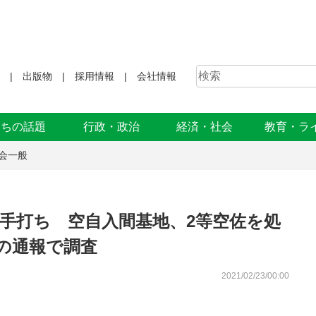
出版物
採用情報
会社情報
まちの話題
行政・政治
経済・社会
教育・ラ
会一般
手打ち 空自入間基地、2等空佐を処
の通報で調査
2021/02/23/00:00