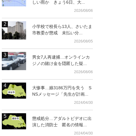
しい雨か きょう6日、大...
2026/08/06
小学校で校長ら13人、さいたま
市教委が懲戒 未払い分...
2026/08/05
男女7人再逮捕…オンラインカ
ジノの賭け金を隠匿した疑...
2026/08/06
大惨事…娘3186万円を失う S
NSメッセージ「先生が計画...
2024/04/30
懲戒処分…アダルトビデオに出
演した消防士 匿名の情報...
2024/04/30