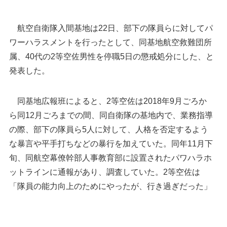
航空自衛隊入間基地は22日、部下の隊員らに対してパ
ワーハラスメントを行ったとして、同基地航空救難団所
属、40代の2等空佐男性を停職5日の懲戒処分にした、と
発表した。
同基地広報班によると、2等空佐は2018年9月ごろか
ら同12月ごろまでの間、同自衛隊の基地内で、業務指導
の際、部下の隊員ら5人に対して、人格を否定するよう
航空自衛隊入間基地＝狭山市稲荷山
な暴言や平手打ちなどの暴行を加えていた。同年11月下
旬、同航空幕僚幹部人事教育部に設置されたパワハラホ
ットラインに通報があり、調査していた。2等空佐は
「隊員の能力向上のためにやったが、行き過ぎだった」