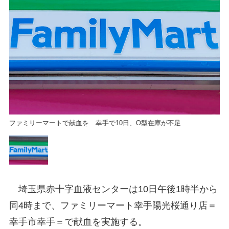
ファミリーマートで献血を 幸手で10日、O型在庫が不足
フ
埼玉県赤十字血液センターは10日午後1時半から
同4時まで、ファミリーマート幸手陽光桜通り店＝
幸手市幸手＝で献血を実施する。