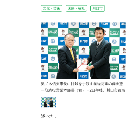
文化・芸術
医療・福祉
川口市
手渡す産経商事の藤田憲
奥ノ木信夫市長に目録を手渡す産経商事の藤田憲
）＝2日午後、川口市役所
一取締役営業本部長（右）＝2日午後、川口市役所
述べた。