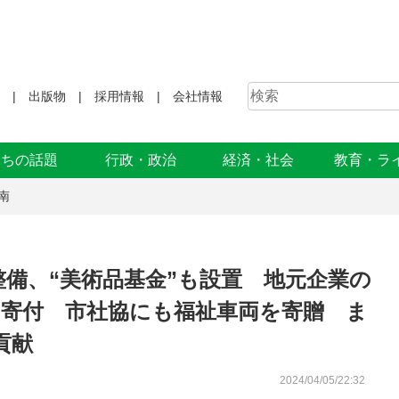
出版物
採用情報
会社情報
まちの話題
行政・政治
経済・社会
教育・ラ
南
整備、“美術品基金”も設置 地元企業の
を寄付 市社協にも福祉車両を寄贈 ま
貢献
2024/04/05/22:32