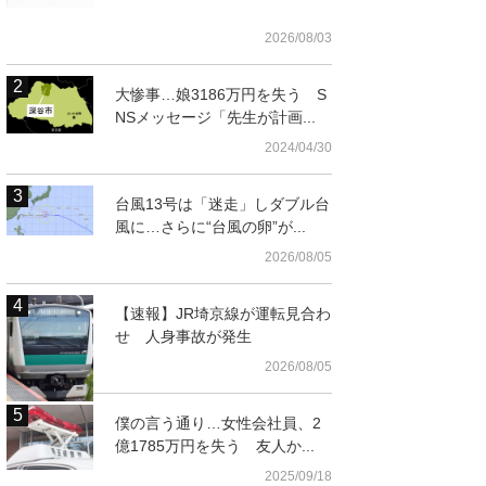
2026/08/03
大惨事…娘3186万円を失う S
NSメッセージ「先生が計画...
2024/04/30
台風13号は「迷走」しダブル台
風に…さらに“台風の卵”が...
2026/08/05
【速報】JR埼京線が運転見合わ
せ 人身事故が発生
2026/08/05
僕の言う通り…女性会社員、2
億1785万円を失う 友人か...
2025/09/18