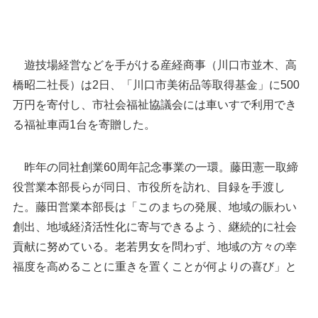
遊技場経営などを手がける産経商事（川口市並木、高
橋昭二社長）は2日、「川口市美術品等取得基金」に500
万円を寄付し、市社会福祉協議会には車いすで利用でき
る福祉車両1台を寄贈した。
昨年の同社創業60周年記念事業の一環。藤田憲一取締
役営業本部長らが同日、市役所を訪れ、目録を手渡し
奥ノ木信夫市長に目録を手渡す産経商事の藤田憲
た。藤田営業本部長は「このまちの発展、地域の賑わい
一取締役営業本部長（右）＝2日午後、川口市役所
創出、地域経済活性化に寄与できるよう、継続的に社会
貢献に努めている。老若男女を問わず、地域の方々の幸
福度を高めることに重きを置くことが何よりの喜び」と