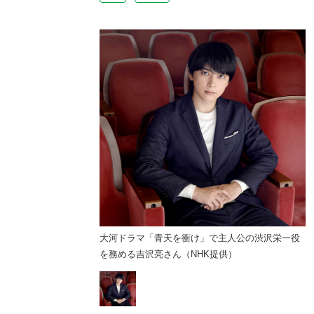
」で主人公の渋沢栄一役
大河ドラマ「青天を衝け」で主人公の渋沢栄一役
K提供）
を務める吉沢亮さん（NHK提供）