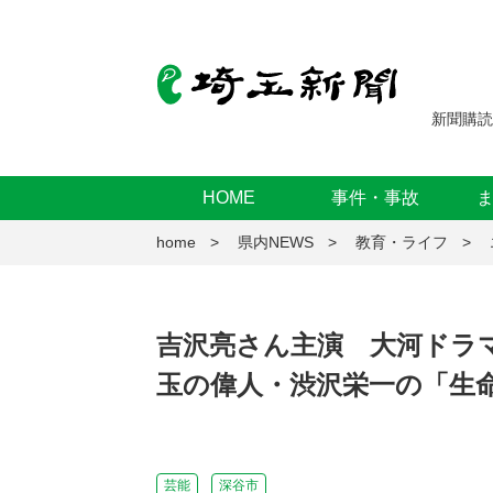
新聞購読
HOME
事件・事故
home
県内NEWS
教育・ライフ
吉沢亮さん主演 大河ドラ
玉の偉人・渋沢栄一の「生
芸能
深谷市