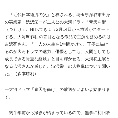
「近代日本経済の父」と称される、埼玉県深谷市出身
の実業家・渋沢栄一が主人公の大河ドラマ「青天を衝
（つ）け」。NHKできょう2月14日から放送がスタート
する。大河60作目の節目となる作品で主演を務めるのは
吉沢亮さん。「一人の人生を1年間かけて、丁寧に描け
るのが大河ドラマの魅力。俳優としても、人間としても
成長できる貴重な経験」と目を輝かせる。大河初主演と
なる吉沢さんが感じた、渋沢栄一の人物像について聞い
た。（森本勝利）
―大河ドラマ「青天を衝け」の放送がいよいよ始まりま
大河ドラマ「青天を衝け」で主人公の渋沢栄一役
を務める吉沢亮さん（NHK提供）
す。
約半年前から撮影が始まっているので、無事に初回放