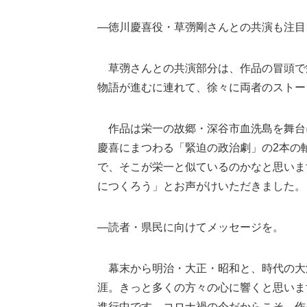
―徳川慶喜役・草彅剛さんとの共演も注目
草彅さんとの共演部分は、作品の冒頭で
物語が進むに連れて、徐々に両者のストー
作品は栄一の故郷・深谷市血洗島を舞台
慶喜にまつわる「緊迫の政治劇」の2本の
で、そこが栄一と似ているのかなと思いま
につくろう」とお声がけいただきました。
―読者・県民に向けてメッセージを。
幕末から明治・大正・昭和と、時代の大
涯。きっと多くの方々の心に響くと思いま
進行中です。コロナ禍の今だからこそ、作