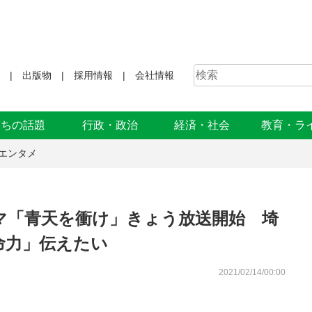
出版物
採用情報
会社情報
まちの話題
行政・政治
経済・社会
教育・ラ
エンタメ
マ「青天を衝け」きょう放送開始 埼
命力」伝えたい
2021/02/14/00:00