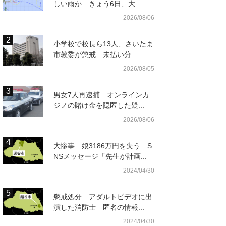
しい雨か きょう6日、大...
2026/08/06
小学校で校長ら13人、さいたま
市教委が懲戒 未払い分...
2026/08/05
男女7人再逮捕…オンラインカ
ジノの賭け金を隠匿した疑...
2026/08/06
大惨事…娘3186万円を失う S
NSメッセージ「先生が計画...
2024/04/30
懲戒処分…アダルトビデオに出
演した消防士 匿名の情報...
2024/04/30