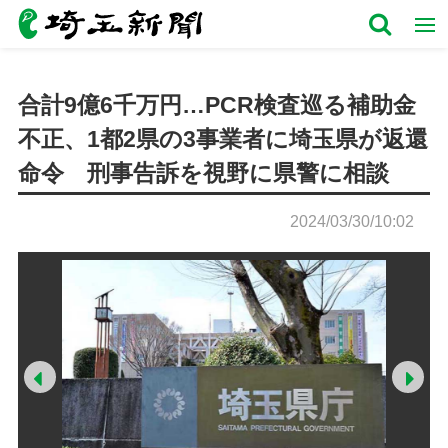
合計9億6千万円…PCR検査巡る補助金
不正、1都2県の3事業者に埼玉県が返還
命令 刑事告訴を視野に県警に相談
2024/03/30/10:02
Prev
Ne