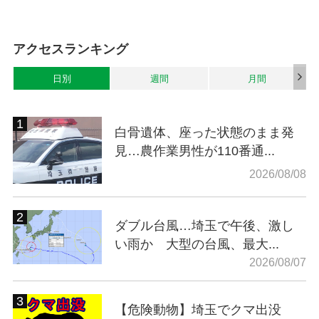
アクセスランキング
日別
週間
月間
白骨遺体、座った状態のまま発
見…農作業男性が110番通...
2026/08/08
ダブル台風…埼玉で午後、激し
い雨か 大型の台風、最大...
2026/08/07
【危険動物】埼玉でクマ出没