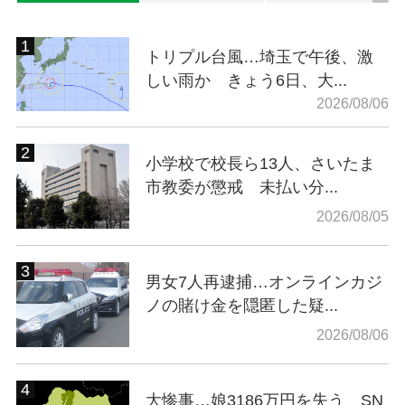
トリプル台風…埼玉で午後、激
しい雨か きょう6日、大...
2026/08/06
小学校で校長ら13人、さいたま
市教委が懲戒 未払い分...
2026/08/05
男女7人再逮捕…オンラインカジ
ノの賭け金を隠匿した疑...
2026/08/06
大惨事…娘3186万円を失う SN