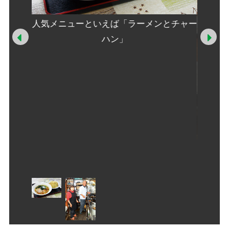
人気メニューといえば「ラーメンとチャー
Prev
Ne
ハン」
太郎さん
50年