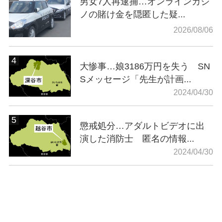
男女7人再逮捕…オンラインカジ
ノの賭け金を隠匿した疑...
2026/08/06
大惨事…娘3186万円を失う SN
Sメッセージ「先生が計画...
2024/04/30
懲戒処分…アダルトビデオに出
演した消防士 匿名の情報...
2024/04/30