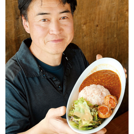
本
優
市