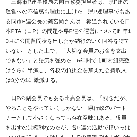
三郷市P連事務局の同市教委担当者は、県P連の
運営への不信感も理由に上げた。県P連理事でもあ
る同市P連会長の篠宮尚さんは「報道されている日
本PTA（日P）の問題や県P連の運営について昨年1
0月に公開質問状を出したが納得のいく回答を得て
いない」とした上で、「大切な会員のお金を支出
できない」と語気を強めた。5年間で市町村組織数
はさらに半減し、各校の負担金を加えた会費収入
は3分の1に激減する。
日Pの副会長でもある比嘉会長は、「残念だが、
やることをやっていくしかない。県行政のパート
ナーとして小さくなっても存在意味はある。役員
を出すのは権利なのだが、各P連の活動で精いっぱ