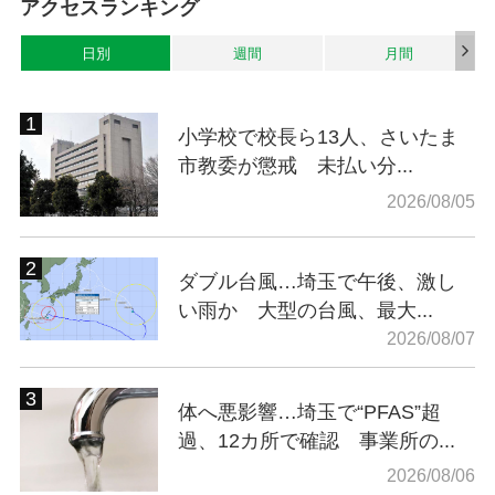
アクセスランキング
日別
週間
月間
小学校で校長ら13人、さいたま
市教委が懲戒 未払い分...
2026/08/05
ダブル台風…埼玉で午後、激し
い雨か 大型の台風、最大...
2026/08/07
体へ悪影響…埼玉で“PFAS”超
過、12カ所で確認 事業所の...
2026/08/06