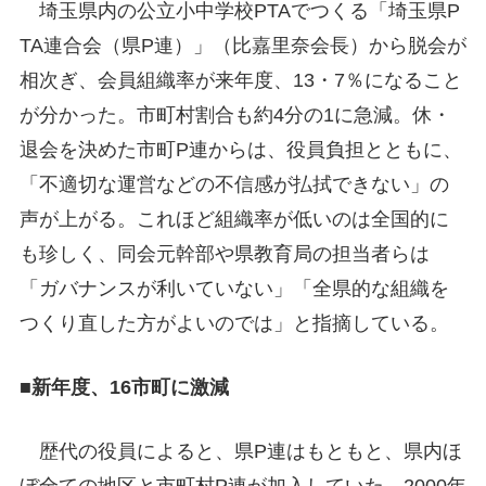
埼玉県内の公立小中学校PTAでつくる「埼玉県P
TA連合会（県P連）」（比嘉里奈会長）から脱会が
相次ぎ、会員組織率が来年度、13・7％になること
が分かった。市町村割合も約4分の1に急減。休・
退会を決めた市町P連からは、役員負担とともに、
「不適切な運営などの不信感が払拭できない」の
声が上がる。これほど組織率が低いのは全国的に
も珍しく、同会元幹部や県教育局の担当者らは
「ガバナンスが利いていない」「全県的な組織を
つくり直した方がよいのでは」と指摘している。
■新年度、16市町に激減
歴代の役員によると、県P連はもともと、県内ほ
ぼ全ての地区と市町村P連が加入していた。2000年