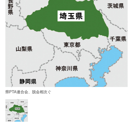
県PTA連合会、脱会相次ぐ
県