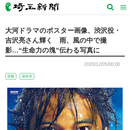
大河ドラマのポスター画像、渋沢役・
吉沢亮さん輝く 雨、風の中で撮
影…“生命力の塊”伝わる写真に
2020/12/05/00:00
芸能
深谷市