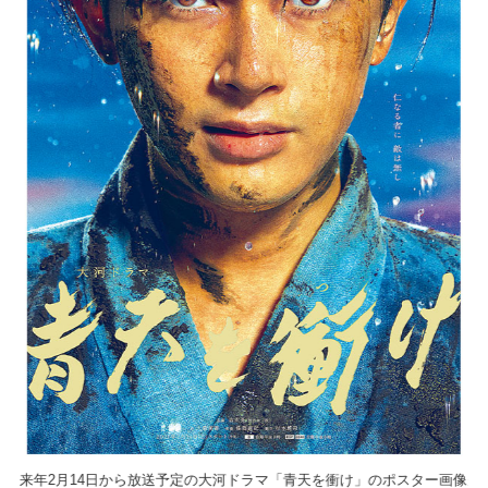
画像
来年2月14日から放送予定の大河ドラマ「青天を衝け」のポスター画像
来