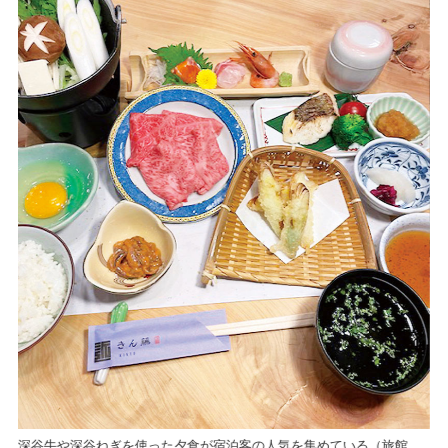
住町
昨
深谷牛や深谷ねぎを使った夕食が宿泊客の人気を集めている（旅館