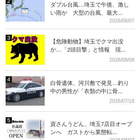
ダブル台風…埼玉で午後、激し
い雨か 大型の台風、最大...
2026/08/07
【危険動物】埼玉でクマ出没
か…「2頭目撃」と情報 現...
2026/08/08
白骨遺体、河川敷で発見…釣り
中の男性が「衣類の中に骨...
2026/07/18
資さんうどん、埼玉7店目オープ
ンへ ガストから業態転...