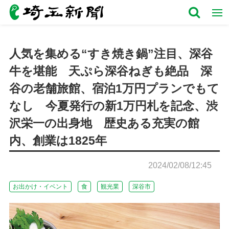
人気を集める“すき焼き鍋”注目、深谷
牛を堪能 天ぷら深谷ねぎも絶品 深
谷の老舗旅館、宿泊1万円プランでもて
なし 今夏発行の新1万円札を記念、渋
沢栄一の出身地 歴史ある充実の館
内、創業は1825年
2024/02/08/12:45
お出かけ・イベント
食
観光業
深谷市