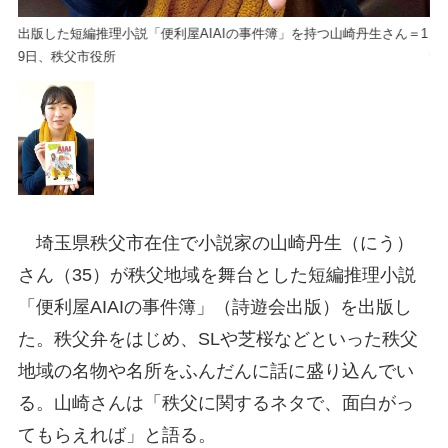
＝1
出版した短編推理小説「便利屋AIAIの事件簿」を持つ山崎丹生さん＝1
出
9日、秩父市役所
9
埼玉県秩父市在住で小説家の山崎丹生（にう）
さん（35）が秩父地域を舞台とした短編推理小説
「便利屋AIAIの事件簿」（詩遊会出版）を出版し
た。秩父弁をはじめ、SLや芝桜などといった秩父
地域の名物や名所をふんだんに話に盛り込んでい
る。山崎さんは「秩父に関するネタで、面白がっ
てもらえれば」と語る。