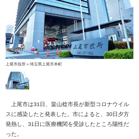
上尾市役所＝埼玉県上尾市本町
上
上尾市は31日、畠山稔市長が新型コロナウイル
スに感染したと発表した。市によると、30日夕方
発熱し、31日に医療機関を受診したところ陽性だ
った。