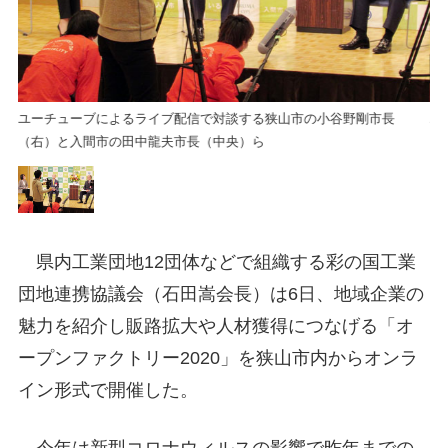
ユーチューブによるライブ配信で対談する狭山市の小谷野剛市長
ユ
（右）と入間市の田中龍夫市長（中央）ら
（
県内工業団地12団体などで組織する彩の国工業
団地連携協議会（石田嵩会長）は6日、地域企業の
魅力を紹介し販路拡大や人材獲得につなげる「オ
ープンファクトリー2020」を狭山市内からオンラ
イン形式で開催した。