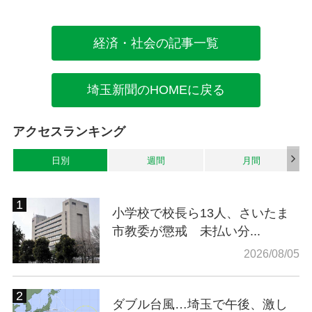
経済・社会の記事一覧
埼玉新聞のHOMEに戻る
アクセスランキング
日別
週間
月間
小学校で校長ら13人、さいたま
市教委が懲戒 未払い分...
2026/08/05
ダブル台風…埼玉で午後、激し