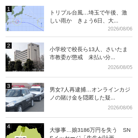
トリプル台風…埼玉で午後、激
しい雨か きょう6日、大...
2026/08/06
小学校で校長ら13人、さいたま
市教委が懲戒 未払い分...
2026/08/05
男女7人再逮捕…オンラインカジ
ノの賭け金を隠匿した疑...
2026/08/06
大惨事…娘3186万円を失う SN
Sメッセージ「先生が計画...