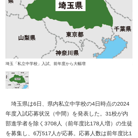
埼玉「私立中学校」入試、前年度から大幅増
埼
埼玉県は6日、県内私立中学校の4日時点の2024
年度入試応募状況（中間）を発表した。31校が内
部進学者を除く3708人（前年度比178人増）の生徒
を募集し、6万517人が応募。応募人数は前年度比1