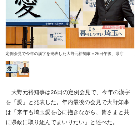
定例会見で今年の漢字を発表した大野元裕知事＝26日午後、県庁
定
大野元裕知事は26日の定例会見で、今年の漢字
を「愛」と発表した。年内最後の会見で大野知事
は「来年も埼玉愛を心に抱きながら、皆さまと共
に県政に取り組んでまいりたい」と述べた。