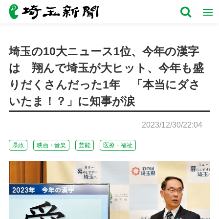
埼玉の10大ニュース1位、今年の漢字
は 翔んで埼玉が大ヒット、今年も盛
りだくさんだった1年 「本当にダさ
いたま！？」に知事が涙
2023/12/30/22:04
県政
映画・音楽
芸能
医療・福祉