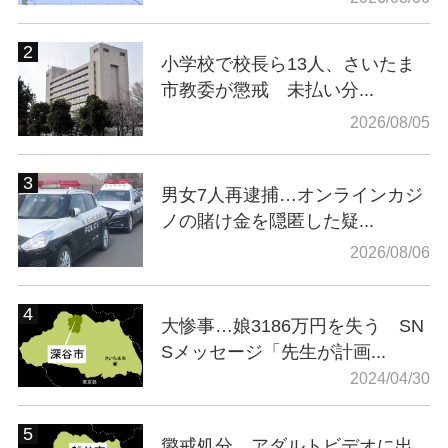
小学校で校長ら13人、さいたま
市教委が懲戒 未払い分...
2026/08/05
男女7人再逮捕…オンラインカジ
ノの賭け金を隠匿した疑...
2026/08/06
大惨事…娘3186万円を失う SN
Sメッセージ「先生が計画...
2024/04/30
懲戒処分…アダルトビデオに出