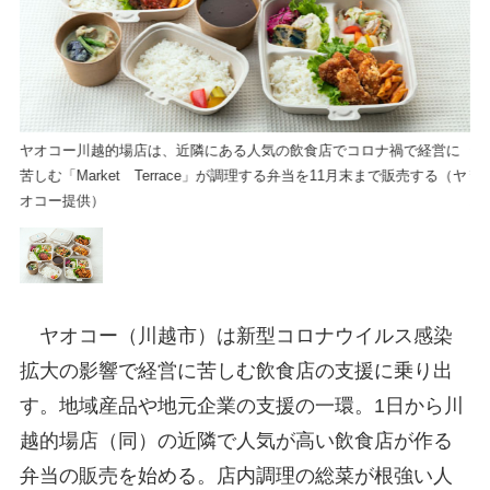
に
ヤオコー川越的場店は、近隣にある人気の飲食店でコロナ禍で経営に
ヤ
（ヤ
苦しむ「Market Terrace」が調理する弁当を11月末まで販売する（ヤ
苦
オコー提供）
オ
ヤオコー（川越市）は新型コロナウイルス感染
拡大の影響で経営に苦しむ飲食店の支援に乗り出
す。地域産品や地元企業の支援の一環。1日から川
越的場店（同）の近隣で人気が高い飲食店が作る
弁当の販売を始める。店内調理の総菜が根強い人