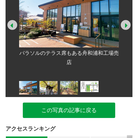
Prev
Ne
パラソルのテラス席もある舟和浦和工場売
巨大な
店
久保の
この写真の記事に戻る
アクセスランキング