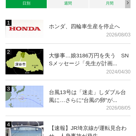
日別
週間
月間
ホンダ、四輪車生産を停止へ
2026/08/03
大惨事…娘3186万円を失う SN
Sメッセージ「先生が計画...
2024/04/30
台風13号は「迷走」しダブル台
風に…さらに“台風の卵”が...
2026/08/05
【速報】JR埼京線が運転見合わ
せ 人身事故が発生