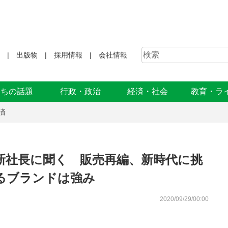
出版物
採用情報
会社情報
まちの話題
行政・政治
経済・社会
教育・ラ
済
新社長に聞く 販売再編、新時代に挑
るブランドは強み
2020/09/29/00:00