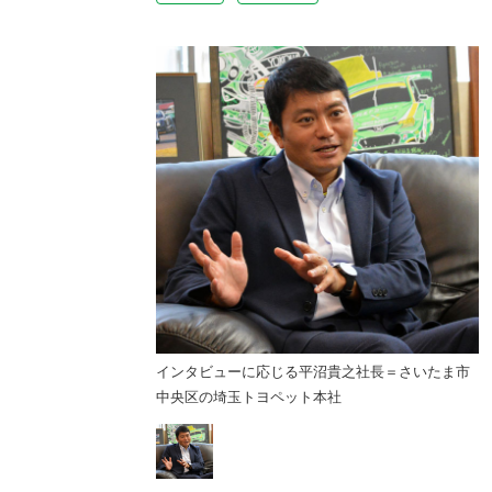
沼貴之社長＝さいたま市
インタビューに応じる平沼貴之社長＝さいたま市
本社
中央区の埼玉トヨペット本社