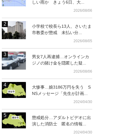
しい雨か きょう6日、大...
2026/08/06
小学校で校長ら13人、さいたま
市教委が懲戒 未払い分...
2026/08/05
男女7人再逮捕…オンラインカ
ジノの賭け金を隠匿した疑...
2026/08/06
大惨事…娘3186万円を失う S
NSメッセージ「先生が計画...
2024/04/30
懲戒処分…アダルトビデオに出
演した消防士 匿名の情報...
2024/04/30