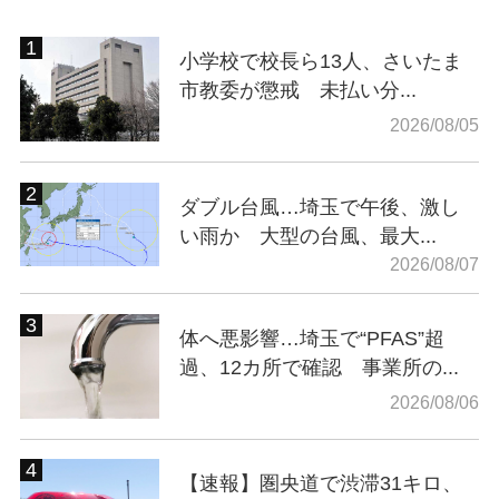
小学校で校長ら13人、さいたま
市教委が懲戒 未払い分...
2026/08/05
ダブル台風…埼玉で午後、激し
い雨か 大型の台風、最大...
2026/08/07
体へ悪影響…埼玉で“PFAS”超
過、12カ所で確認 事業所の...
2026/08/06
【速報】圏央道で渋滞31キロ、