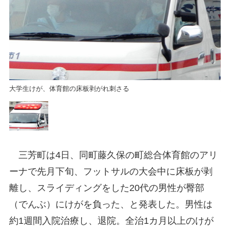
大学生けが、体育館の床板剥がれ刺さる
大
三芳町は4日、同町藤久保の町総合体育館のアリ
ーナで先月下旬、フットサルの大会中に床板が剥
離し、スライディングをした20代の男性が臀部
（でんぶ）にけがを負った、と発表した。男性は
約1週間入院治療し、退院。全治1カ月以上のけが