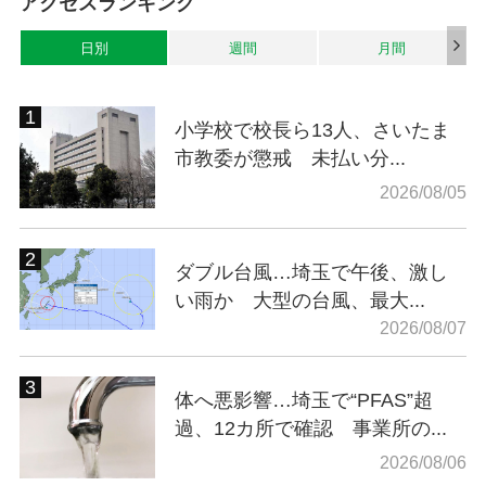
アクセスランキング
日別
週間
月間
小学校で校長ら13人、さいたま
市教委が懲戒 未払い分...
2026/08/05
ダブル台風…埼玉で午後、激し
い雨か 大型の台風、最大...
2026/08/07
体へ悪影響…埼玉で“PFAS”超
過、12カ所で確認 事業所の...
2026/08/06