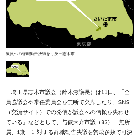
議員への辞職勧告決議を可決＝志木市
議
埼玉県志木市議会（鈴木潔議長）は11日、「全
員協議会や常任委員会を無断で欠席したり、SNS
（交流サイト）での発信が議会への信頼を失わせ
ている」などとして、与儀大介市議（32）＝無所
属、1期＝に対する辞職勧告決議を賛成多数で可決