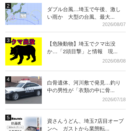
ダブル台風…埼玉で午後、激し
い雨か 大型の台風、最大...
2026/08/07
【危険動物】埼玉でクマ出没
か…「2頭目撃」と情報 現...
2026/08/08
白骨遺体、河川敷で発見…釣り
中の男性が「衣類の中に骨...
2026/07/18
資さんうどん、埼玉7店目オープ
ンへ ガストから業態転...