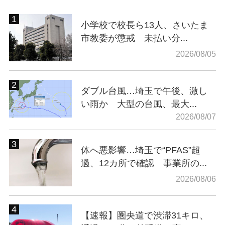
小学校で校長ら13人、さいたま
市教委が懲戒 未払い分...
2026/08/05
ダブル台風…埼玉で午後、激し
い雨か 大型の台風、最大...
2026/08/07
体へ悪影響…埼玉で“PFAS”超
過、12カ所で確認 事業所の...
2026/08/06
【速報】圏央道で渋滞31キロ、