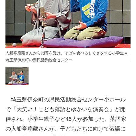
＝
入船亭扇蔵さんから指導を受け、そばを食べるしぐさをする小学生＝
入
埼玉県伊奈町の県民活動総合センター
埼
埼玉県伊奈町の県民活動総合センター小ホール
で「大笑い！こども落語とゆかいな演奏会」が開
催され、小学生親子など45人が参加した。落語家
の入船亭扇蔵さんが、子どもたちに向けて落語に