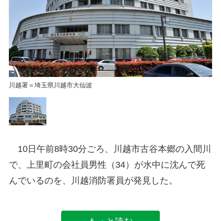
川越署＝埼玉県川越市大仙波
川
10日午前8時30分ごろ、川越市古谷本郷の入間川
で、上里町の会社員男性（34）が水中に沈んで死
んでいるのを、川越消防署員が発見した。