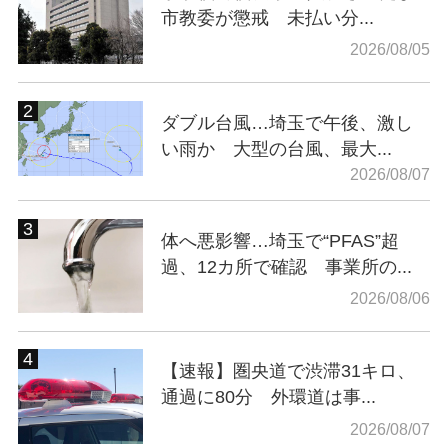
市教委が懲戒 未払い分...
2026/08/05
ダブル台風…埼玉で午後、激し
い雨か 大型の台風、最大...
2026/08/07
体へ悪影響…埼玉で“PFAS”超
過、12カ所で確認 事業所の...
2026/08/06
【速報】圏央道で渋滞31キロ、
通過に80分 外環道は事...
2026/08/07