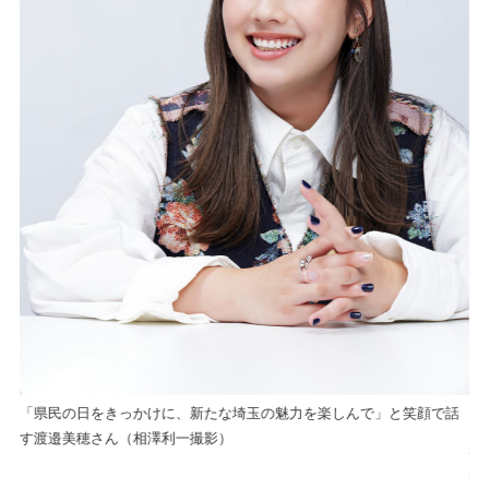
「県民の日をきっかけに、新たな埼玉の魅力を楽しんで」と笑顔で話
す渡邉美穂さん（相澤利一撮影）
イ
埼
）
の