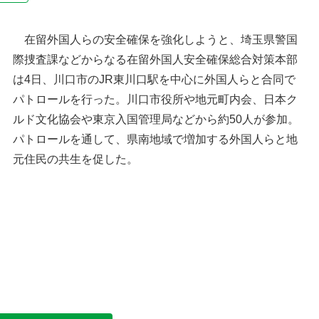
在留外国人らの安全確保を強化しようと、埼玉県警国
際捜査課などからなる在留外国人安全確保総合対策本部
は4日、川口市のJR東川口駅を中心に外国人らと合同で
パトロールを行った。川口市役所や地元町内会、日本ク
ルド文化協会や東京入国管理局などから約50人が参加。
パトロールを通して、県南地域で増加する外国人らと地
元住民の共生を促した。
JR東川口駅付近をパトロールする警察官と日本ク
ルド文化協会のワッカス・チカン代表理事（右）
4日午後5時45分ごろ