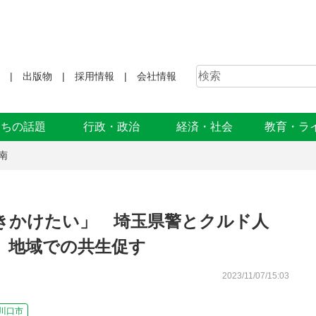
出版物
採用情報
会社情報
まちの話題
行政・政治
経済・社会
教育・ラ
南
きかけたい」 埼玉県警とクルド人
 地域での共生促す
2023/11/07/15:03
川口市