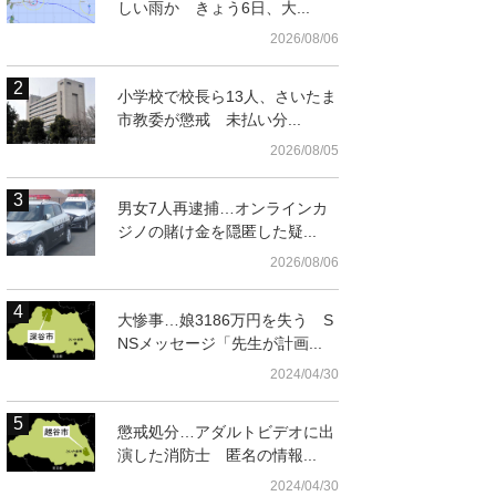
しい雨か きょう6日、大...
2026/08/06
小学校で校長ら13人、さいたま
市教委が懲戒 未払い分...
2026/08/05
男女7人再逮捕…オンラインカ
ジノの賭け金を隠匿した疑...
2026/08/06
大惨事…娘3186万円を失う S
NSメッセージ「先生が計画...
2024/04/30
懲戒処分…アダルトビデオに出
演した消防士 匿名の情報...
2024/04/30