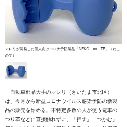
こ
マレリが開発した個人向けコロナ予防製品「NEKO no TE」（ねこ
マ
のて）
の
自動車部品大手のマレリ（さいたま市北区）
は、今月から新型コロナウイルス感染予防の新製
品の販売を始める。不特定多数の人が使う電車の
つり革などに直接触れずに、「押す」「つかむ」