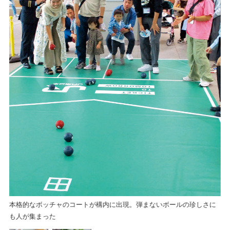
会
本格的なボッチャのコートが構内に出現。弾まないボールの珍しさに
も人が集まった