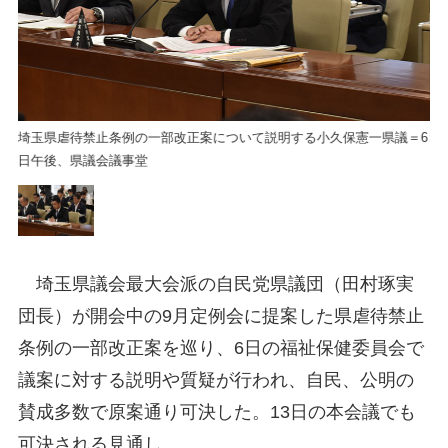
＝6
埼玉県虐待禁止条例の一部改正案について説明する小久保憲一県議＝6
埼
日午後、県議会議事堂
日
埼玉県議会最大会派の自民党県議団（田村琢実
団長）が開会中の9月定例会に提案した県虐待禁止
条例の一部改正案を巡り、6日の福祉保健委員会で
議案に対する説明や質疑が行われ、自民、公明の
賛成多数で原案通り可決した。13日の本会議でも
可決される見通し。