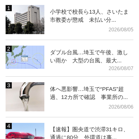
小学校で校長ら13人、さいたま
市教委が懲戒 未払い分...
2026/08/05
ダブル台風…埼玉で午後、激し
い雨か 大型の台風、最大...
2026/08/07
体へ悪影響…埼玉で“PFAS”超
過、12カ所で確認 事業所の...
2026/08/06
【速報】圏央道で渋滞31キロ、
通過に80分 外環道は事...