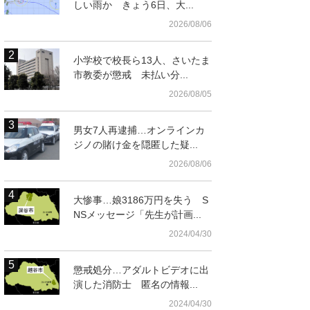
しい雨か きょう6日、大...
2026/08/06
小学校で校長ら13人、さいたま
市教委が懲戒 未払い分...
2026/08/05
男女7人再逮捕…オンラインカ
ジノの賭け金を隠匿した疑...
2026/08/06
大惨事…娘3186万円を失う S
NSメッセージ「先生が計画...
2024/04/30
懲戒処分…アダルトビデオに出
演した消防士 匿名の情報...
2024/04/30