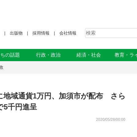
出版物
採用情報
会社情報
まちの話題
行政・政治
経済・社会
教育・ラ
政
に地域通貨1万円、加須市が配布 さら
で5千円進呈
2020/05/28/00:00