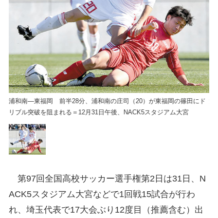
ド
浦和南―東福岡 前半28分、浦和南の庄司（20）が東福岡の篠田にド
浦
リブル突破を阻まれる＝12月31日午後、NACK5スタジアム大宮
リ
第97回全国高校サッカー選手権第2日は31日、N
ACK5スタジアム大宮などで1回戦15試合が行わ
れ、埼玉代表で17大会ぶり12度目（推薦含む）出