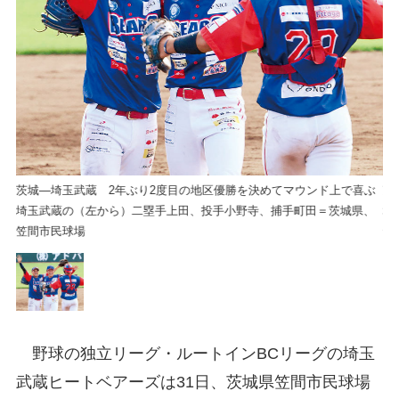
ぶ
茨城―埼玉武蔵 2年ぶり2度目の地区優勝を決めてマウンド上で喜ぶ
茨
、
埼玉武蔵の（左から）二塁手上田、投手小野寺、捕手町田＝茨城県、
埼
笠間市民球場
笠
野球の独立リーグ・ルートインBCリーグの埼玉
武蔵ヒートベアーズは31日、茨城県笠間市民球場