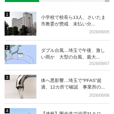
小学校で校長ら13人、さいたま
市教委が懲戒 未払い分...
2026/08/05
ダブル台風…埼玉で午後、激し
い雨か 大型の台風、最大...
2026/08/07
体へ悪影響…埼玉で“PFAS”超
過、12カ所で確認 事業所の...
2026/08/06
【速報】圏央道で渋滞31キロ、