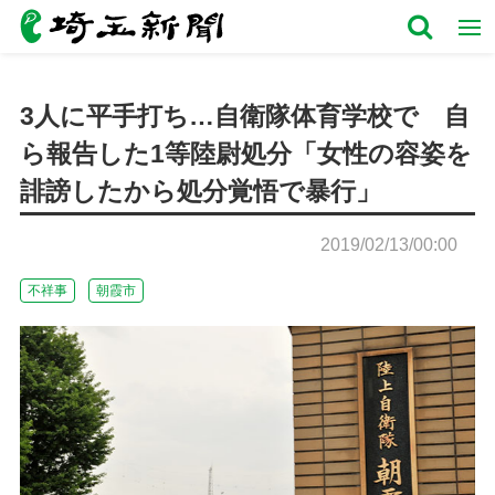
3人に平手打ち…自衛隊体育学校で 自
ら報告した1等陸尉処分「女性の容姿を
誹謗したから処分覚悟で暴行」
2019/02/13/00:00
不祥事
朝霞市