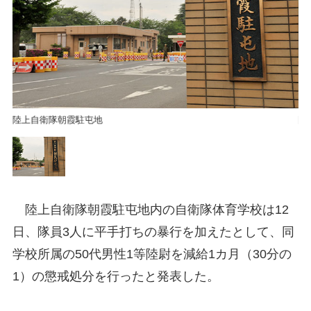
陸上自衛隊朝霞駐屯地
陸
陸上自衛隊朝霞駐屯地内の自衛隊体育学校は12
日、隊員3人に平手打ちの暴行を加えたとして、同
学校所属の50代男性1等陸尉を減給1カ月（30分の
1）の懲戒処分を行ったと発表した。