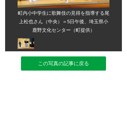
導する尾
町内小中学生に歌舞伎の見得を指導する尾
町内小
埼玉県小
上松也さん（中央）＝5日午後、埼玉県小
上松也
）
鹿野文化センター（町提供）
この写真の記事に戻る