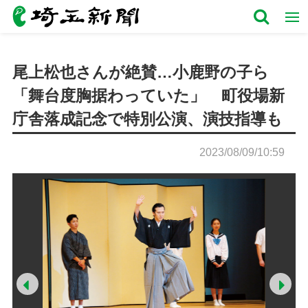
尾上松也さんが絶賛…小鹿野の子ら
「舞台度胸据わっていた」 町役場新
庁舎落成記念で特別公演、演技指導も
2023/08/09/10:59
Prev
Ne