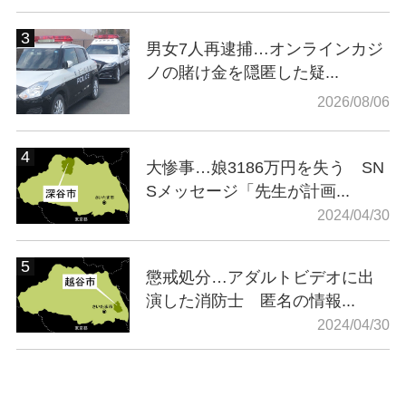
男女7人再逮捕…オンラインカジ
ノの賭け金を隠匿した疑...
2026/08/06
大惨事…娘3186万円を失う SN
Sメッセージ「先生が計画...
2024/04/30
懲戒処分…アダルトビデオに出
演した消防士 匿名の情報...
2024/04/30