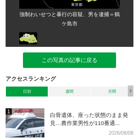
逮捕＝鶴
強制わいせつと暴行の容疑、男を逮捕＝鶴
強制わ
ケ島市
この写真の記事に戻る
アクセスランキング
日別
週間
月間
白骨遺体、座った状態のまま発
見…農作業男性が110番通...
2026/08/08