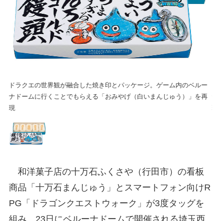
ー
ドラクエの世界観が融合した焼き印とパッケージ。ゲーム内のベルー
ド
再
ナドームに行くことでもらえる「おみやげ（白いまんじゅう）」を再
ナ
現
現
和洋菓子店の十万石ふくさや（行田市）の看板
商品「十万石まんじゅう」とスマートフォン向けR
PG「ドラゴンクエストウォーク」が3度タッグを
組み、23日にベルーナドームで開催される埼玉西