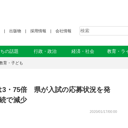
出版物
採用情報
会社情報
まちの話題
行政・政治
経済・社会
教育・ラ
教育・子ども
3・75倍 県が入試の応募状況を発
続で減少
2020/01/17/00:00