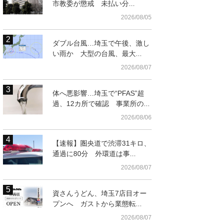
市教委が懲戒 未払い分...
2026/08/05
ダブル台風…埼玉で午後、激し
い雨か 大型の台風、最大...
2026/08/07
体へ悪影響…埼玉で“PFAS”超
過、12カ所で確認 事業所の...
2026/08/06
【速報】圏央道で渋滞31キロ、
通過に80分 外環道は事...
2026/08/07
資さんうどん、埼玉7店目オー
プンへ ガストから業態転...
2026/08/07