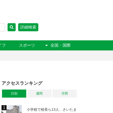
詳細検索
イフ
スポーツ
全国・国際
アクセスランキング
日別
週間
月間
小学校で校長ら13人、さいたま