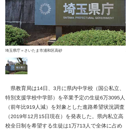
埼玉県庁＝さいたま市浦和区高砂
埼
県教育局は14日、3月に県内中学校（国公私立、
特別支援学校中学部）を卒業予定の生徒6万3095人
（前年比919人減）を対象とした進路希望状況調査
（2019年12月15日現在）を発表した。県内私立高
校全日制を希望する生徒は1万713人で全体に占め