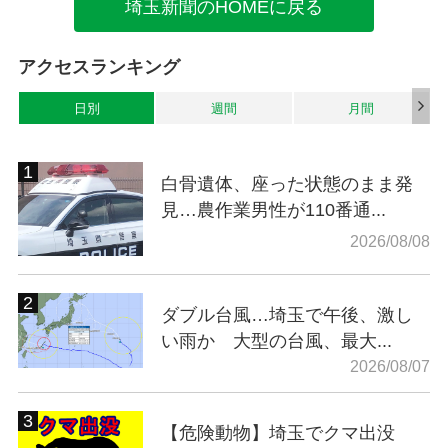
埼玉新聞のHOMEに戻る
アクセスランキング
日別
週間
月間
白骨遺体、座った状態のまま発
見…農作業男性が110番通...
2026/08/08
ダブル台風…埼玉で午後、激し
い雨か 大型の台風、最大...
2026/08/07
【危険動物】埼玉でクマ出没