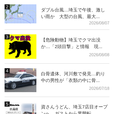
ダブル台風…埼玉で午後、激し
い雨か 大型の台風、最大...
2026/08/07
【危険動物】埼玉でクマ出没
か…「2頭目撃」と情報 現...
2026/08/08
白骨遺体、河川敷で発見…釣り
中の男性が「衣類の中に骨...
2026/07/18
資さんうどん、埼玉7店目オープ
ンへ ガストから業態転...