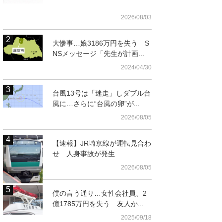
2026/08/03
大惨事…娘3186万円を失う S
NSメッセージ「先生が計画...
2024/04/30
台風13号は「迷走」しダブル台
風に…さらに“台風の卵”が...
2026/08/05
【速報】JR埼京線が運転見合わ
せ 人身事故が発生
2026/08/05
僕の言う通り…女性会社員、2
億1785万円を失う 友人か...
2025/09/18