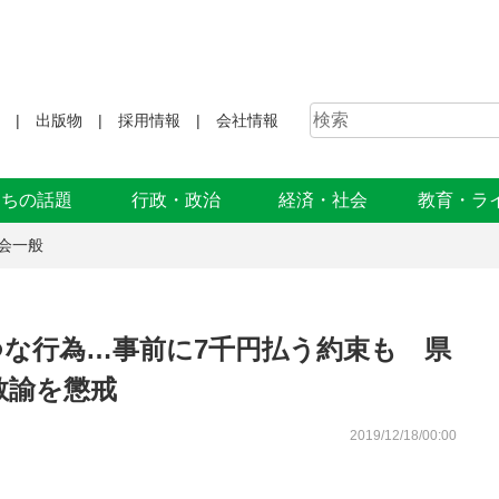
出版物
採用情報
会社情報
まちの話題
行政・政治
経済・社会
教育・ラ
会一般
つな行為…事前に7千円払う約束も 県
教諭を懲戒
2019/12/18/00:00