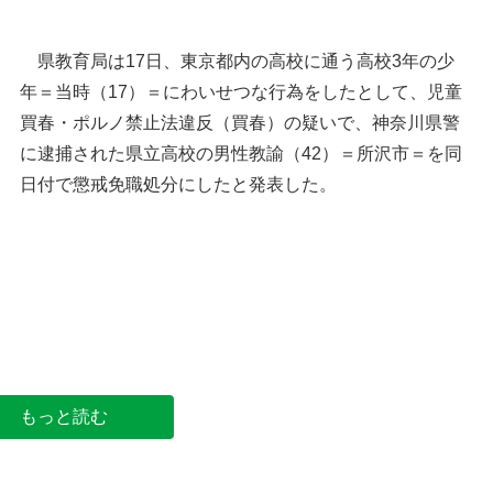
県教育局は17日、東京都内の高校に通う高校3年の少
年＝当時（17）＝にわいせつな行為をしたとして、児童
買春・ポルノ禁止法違反（買春）の疑いで、神奈川県警
に逮捕された県立高校の男性教諭（42）＝所沢市＝を同
日付で懲戒免職処分にしたと発表した。
埼玉県庁＝さいたま市浦和区高砂
もっと読む