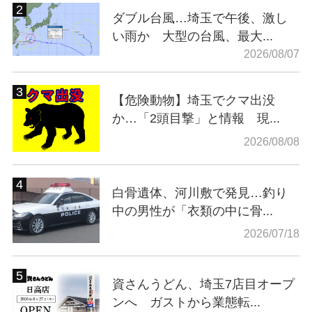
ダブル台風…埼玉で午後、激し
い雨か 大型の台風、最大...
2026/08/07
【危険動物】埼玉でクマ出没
か…「2頭目撃」と情報 現...
2026/08/08
白骨遺体、河川敷で発見…釣り
中の男性が「衣類の中に骨...
2026/07/18
資さんうどん、埼玉7店目オープ
ンへ ガストから業態転...