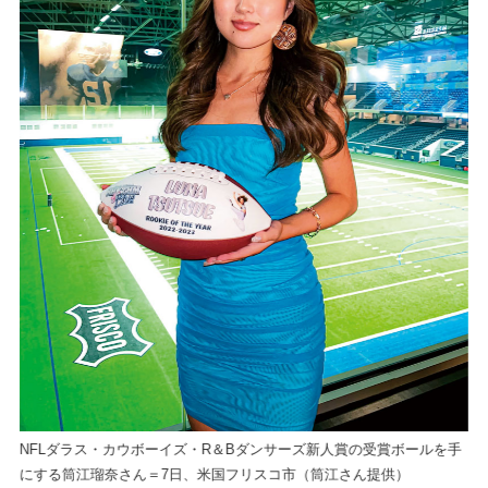
ん
カ
NFLダラス・カウボーイズ・R＆Bダンサーズ新人賞の受賞ボールを手
にする筒江瑠奈さん＝7日、米国フリスコ市（筒江さん提供）